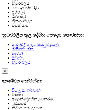
නුවරඑලිය
පොලොන්නරුව
පුත්තලම්
රත්නපුර
ත්‍රිකුණාමලය
වවුනියාව
නුවරඑලිය තුල දේශිය පෙදෙස තොරන්න:
නුවරඑලිය තුළ සියලුම ප්‍රදේශ
ගිනිගත්හේන
හැටන්
මඩුල්ල
නුවර එලිය
×
කාණ්ඩය තෝරන්න:
සියලු කාණ්ඩයන්
වාහන
ඉලෙක්ට්‍රොනික උපකරණ
ඉඩකඩම්
නිවාස සහ උද්‍යාන