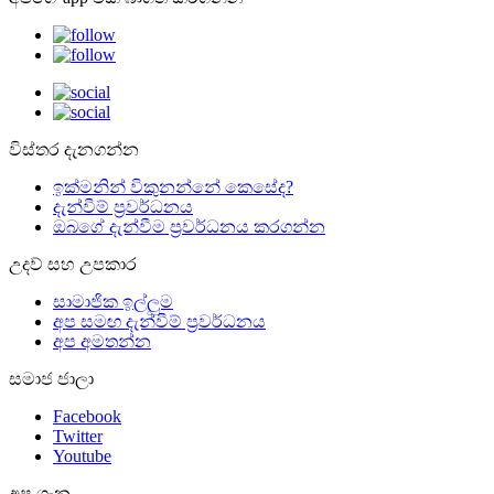
විස්තර දැනගන්න
ඉක්මනින් විකුනන්නේ කෙසේද?
දැන්වීම් ප්‍රවර්ධනය
ඔබගේ දැන්වීම ප්‍රවර්ධනය කරගන්න
උදව් සහ උපකාර
සාමාජික ඉල්ලුම
අප සමඟ දැන්වීම් ප්‍රවර්ධනය
අප අමතන්න
සමාජ ජාලා
Facebook
Twitter
Youtube
අප ගැන