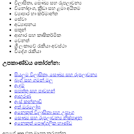
විලාසිතා, සෞඛ්‍ය සහ රූපලාවන්‍ය
විනෝදාංශ, ක්‍රීඩා සහ ළමා අයිතම
ව්‍යාපාර හා කර්මාන්ත
සේවා
අධ්‍යාපනය
සතුන්
ආහාර සහ කෘෂිකර්මික
වෙනත්
ශ්‍රී ලංකාවේ රැකියා අවස්ථා
විදේශ රැකියා
උපකාණ්ඩය තෝරන්න:
සියලුම විලාසිතා, සෞඛ්‍ය සහ රූපලාවන්‍ය
බෑග් සහ ගමන් මලු
ඇදුම්
සපත්තු සහ පාවහන්
ආභරණ
ඇස් කන්නාඩි
අත් ඔරලෝසු
අනෙකුත් විලාසිතා සහ උපාංග
සෞඛ්‍ය සහ රූපලාවන්‍ය නිෂ්පාදන
අනෙකුත් පෞද්ගලික භාණ්ඩ
අපගේ app එක බාගත කරගන්න