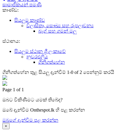
සාමාජිකයන් පමණි
කාණ්ඩ:
සියලුම කාණ්ඩ
විලාසිතා, සෞඛ්‍ය සහ රූපලාවන්‍ය
බෑග් සහ ගමන් මලු
ස්ථානය:
සියලුම ස්ථාන ශ්‍රී ලංකාවේ
නුවරඑලිය
ගිනිගත්හේන
ගිනිගත්හේන තුළ සියලු
දැන්වීම් 1-0 of 2 පෙන්නුම් කරයි
Page 1 of 1
ඔබට විකිණීමට යමක් තිබේද?
ඔබේ දැන්වීම Onthespot.lk හි පළ කරන්න
ඔබගේ දැන්වීම පළ කරන්න
×