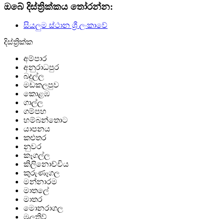
ඔබේ දිස්ත්‍රික්කය තෝරන්න:
සියලුම ස්ථාන ශ්‍රී ලංකාවේ
දිස්ත්‍රික්ක
අම්පාර
අනුරාධපුර
බදුල්ල
මඩකලපුව
කොළඹ
ගාල්ල
ගම්පහ
හම්බන්තොට
යාපනය
කළුතර
නුවර
කෑගල්ල
කිලිනොච්චිය
කුරුණෑගල
මන්නාරම
මාතලේ
මාතර
මොනරාගල
මුලතිව්