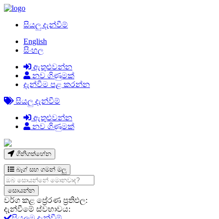
සියලු දැන්වීම්
English
සිංහල
ඇතුළුවන්න
නව ගිණුමක්
දැන්වීම පළ කරන්න
සියලු දැන්වීම්
ඇතුළුවන්න
නව ගිණුමක්
ගිනිගත්හේන
බෑග් සහ ගමන් මලු
වර්ග කළ ප්‍රේරණ ප්‍රතිඵල:
දැන්වීමේ ස්වභාවය:
සියලුම දැන්වීම්