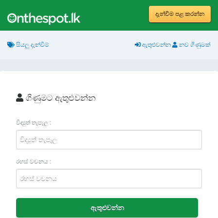
දැන්වීම පළ කරන්න
සියලු දැන්වීම්
ඇතුළුවන්න
නව ගිණුමක්
ගිණුමට ඇතුළුවන්න
විද්‍යුත් තැපෑල :
රහස් වචනය :