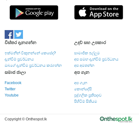
විස්තර දැනගන්න
උදව් සහ උපකාර
ඉක්මනින් විකුනන්නේ කෙසේද?
සාමාජික ඉල්ලුම
දැන්වීම් ප්‍රවර්ධනය
අප සමඟ දැන්වීම් ප්‍රවර්ධනය
ඔබගේ දැන්වීම ප්‍රවර්ධනය කරගන්න
අප අමතන්න
සමාජ ජාලා
අප ගැන
Facebook
අප ගැන
Twitter
කොන්දේසි
Youtube
පුද්ගලික ප්‍රතිපදාව
පිහිටීම් සිතියම
Copyright © Onthespot.lk