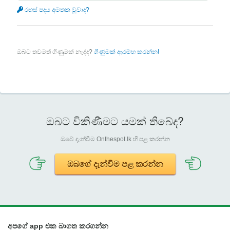
රහස් පදය අමතක වූවාද?
ඔබට තවමත් ගිණුමක් නැද්ද?
ගිණුමක් ආරම්භ කරන්න!
ඔබට විකිණීමට යමක් තිබේද?
ඔබේ දැන්වීම Onthespot.lk හි පළ කරන්න
ඔබගේ දැන්වීම පළ කරන්න
අපගේ app එක බාගත කරගන්න